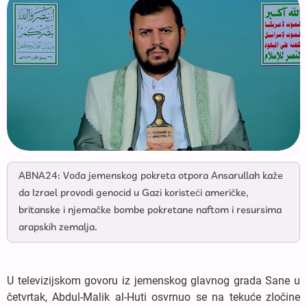
ABNA24: Vođa jemenskog pokreta otpora Ansarullah kaže
da Izrael provodi genocid u Gazi koristeći američke,
britanske i njemačke bombe pokretane naftom i resursima
arapskih zemalja.
U televizijskom govoru iz jemenskog glavnog grada Sane u
četvrtak, Abdul-Malik al-Huti osvrnuo se na tekuće zločine