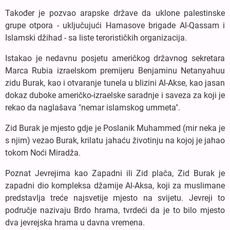
Također je pozvao arapske države da uklone palestinske
grupe otpora - uključujući Hamasove brigade Al-Qassam i
Islamski džihad - sa liste terorističkih organizacija.
Istakao je nedavnu posjetu američkog državnog sekretara
Marca Rubia izraelskom premijeru Benjaminu Netanyahuu
zidu Burak, kao i otvaranje tunela u blizini Al-Akse, kao jasan
dokaz duboke američko-izraelske saradnje i saveza za koji je
rekao da naglašava "nemar islamskog ummeta".
Zid Burak je mjesto gdje je Poslanik Muhammed (mir neka je
s njim) vezao Burak, krilatu jahaću životinju na kojoj je jahao
tokom Noći Miradža.
Poznat Jevrejima kao Zapadni ili Zid plača, Zid Burak je
zapadni dio kompleksa džamije Al-Aksa, koji za muslimane
predstavlja treće najsvetije mjesto na svijetu. Jevreji to
područje nazivaju Brdo hrama, tvrdeći da je to bilo mjesto
dva jevrejska hrama u davna vremena.