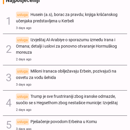
Najposjećeniji
Husein (a.s), borac za pravdu; knjiga kršćanskog
usluga
učenjaka predstavljena u Kerbeli
3 days ago
Izvještaj Al-Arabiye o sporazumu između Irana i
usluga
Omana; detalji i uslovi za ponovno otvaranje Hormuškog
moreuza
2 days ago
Milioni Iranaca obilježavaju Erbein, pozivajući na
usluga
osvetu za vođu šehida
3 days ago
Trump je sve frustriraniji zbog iranske odmazde,
usluga
suočio se s Hegsethom zbog nestašice municije: Izvještaj
2 days ago
Pješačenje povodom Erbeina u Komu
usluga
3 days ago