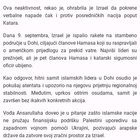
Ova neaktivnost, rekao je, ohrabrila je Izrael da pokrene
verbalne napade čak i protiv posredničkih nacija poput
Katara.
Dana 9. septembra, Izrael je ispalio rakete na stambeno
područje u Dohi, ciljajući članove Hamasa koji su raspravljali
o američkom prijedlogu za prekid vatre. Najviši lideri su
preživjeli, ali je pet članova Hamasa i katarski sigurnosni
oficir ubijeno.
Kao odgovor, hitni samit islamskih lidera u Dohi osudio je
pokušaj atentata i upozorio na njegovu prijetnju regionalnoj
stabilnosti. Međutim, uprkos oštrim osudama, samit je
završen bez ikakvih konkretnih akcija.
Vođa Ansarullaha doveo je u pitanje zašto islamske nacije
ne pružaju finansijsku podršku Palestini uporedivu sa
zapadnom vojnom pomoći Ukrajini, pozivajući arapske
države da zatvore svoj zračni prostor za Izrael.