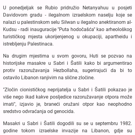
U ponedjeljak se Rubio pridružio Netanyahuu u posjeti
Davidovom gradu - ilegalnom izraelskom naselju koje se
nalazi u palestinskom selu Silwan u ilegalno anektiranom al-
Kudsu - radi inauguracije "Puta hodočašća" kao arheološkog
turističkog mjesta ukorijenjenog u okupaciji, apartheidu i
istrebljenju Palestinaca.
Na drugim mjestima u svom govoru, Huti se pozvao na
historijske masakre u Sabri i Šatili kako bi argumentirao
protiv razoružavanja Hezbollaha, sugerirajući da bi to
ostavilo Libanon ranjivim na slične zločine.
"Zločin cionističkog neprijatelja u Sabri i Šatili pokazao je
više nego ikad kakve posljedice razoružavanje otpora može
imati", izjavio je, braneći oružani otpor kao neophodno
sredstvo odvraćanja od genocida.
Masakri u Sabri i Šatili dogodili su se u septembru 1982.
godine tokom izraelske invazije na Libanon, gdje su