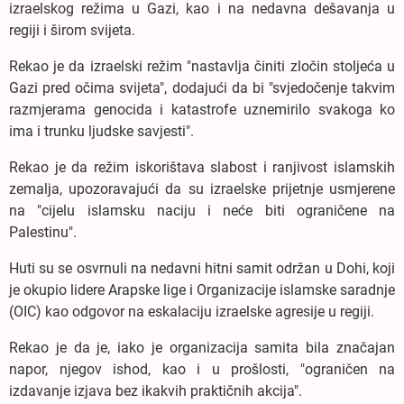
izraelskog režima u Gazi, kao i na nedavna dešavanja u
regiji i širom svijeta.
Rekao je da izraelski režim "nastavlja činiti zločin stoljeća u
Gazi pred očima svijeta", dodajući da bi "svjedočenje takvim
razmjerama genocida i katastrofe uznemirilo svakoga ko
ima i trunku ljudske savjesti".
Rekao je da režim iskorištava slabost i ranjivost islamskih
zemalja, upozoravajući da su izraelske prijetnje usmjerene
na "cijelu islamsku naciju i neće biti ograničene na
Palestinu".
Huti su se osvrnuli na nedavni hitni samit održan u Dohi, koji
je okupio lidere Arapske lige i Organizacije islamske saradnje
(OIC) kao odgovor na eskalaciju izraelske agresije u regiji.
Rekao je da je, iako je organizacija samita bila značajan
napor, njegov ishod, kao i u prošlosti, "ograničen na
izdavanje izjava bez ikakvih praktičnih akcija".