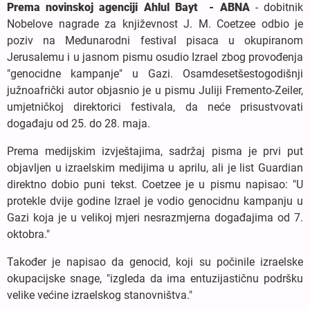
Prema novinskoj agenciji Ahlul Bayt - ABNA
- dobitnik
Nobelove nagrade za književnost J. M. Coetzee odbio je
poziv na Međunarodni festival pisaca u okupiranom
Jerusalemu i u jasnom pismu osudio Izrael zbog provođenja
"genocidne kampanje" u Gazi. Osamdesetšestogodišnji
južnoafrički autor objasnio je u pismu Juliji Fremento-Zeiler,
umjetničkoj direktorici festivala, da neće prisustvovati
događaju od 25. do 28. maja.
Prema medijskim izvještajima, sadržaj pisma je prvi put
objavljen u izraelskim medijima u aprilu, ali je list Guardian
direktno dobio puni tekst. Coetzee je u pismu napisao: "U
protekle dvije godine Izrael je vodio genocidnu kampanju u
Gazi koja je u velikoj mjeri nesrazmjerna događajima od 7.
oktobra."
Također je napisao da genocid, koji su počinile izraelske
okupacijske snage, "izgleda da ima entuzijastičnu podršku
velike većine izraelskog stanovništva."