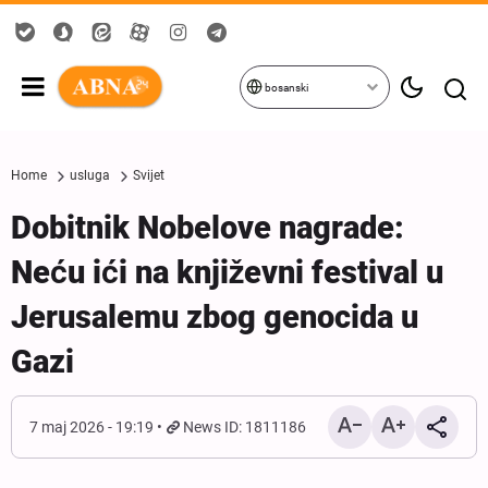
bosanski
Home
usluga
Svijet
Dobitnik Nobelove nagrade:
Neću ići na književni festival u
Jerusalemu zbog genocida u
Gazi
7 maj 2026 - 19:19
News ID: 1811186