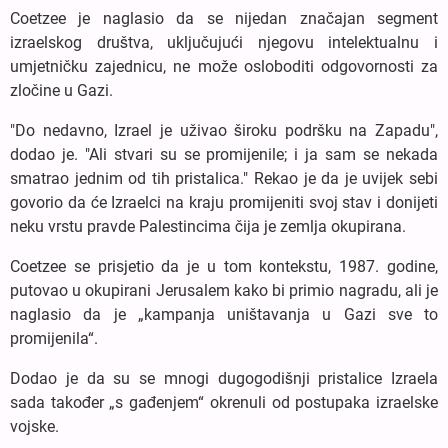
Coetzee je naglasio da se nijedan značajan segment
izraelskog društva, uključujući njegovu intelektualnu i
umjetničku zajednicu, ne može osloboditi odgovornosti za
zločine u Gazi.
"Do nedavno, Izrael je uživao široku podršku na Zapadu",
dodao je. "Ali stvari su se promijenile; i ja sam se nekada
smatrao jednim od tih pristalica." Rekao je da je uvijek sebi
govorio da će Izraelci na kraju promijeniti svoj stav i donijeti
neku vrstu pravde Palestincima čija je zemlja okupirana.
Coetzee se prisjetio da je u tom kontekstu, 1987. godine,
putovao u okupirani Jerusalem kako bi primio nagradu, ali je
naglasio da je „kampanja uništavanja u Gazi sve to
promijenila“.
Dodao je da su se mnogi dugogodišnji pristalice Izraela
sada također „s gađenjem“ okrenuli od postupaka izraelske
vojske.