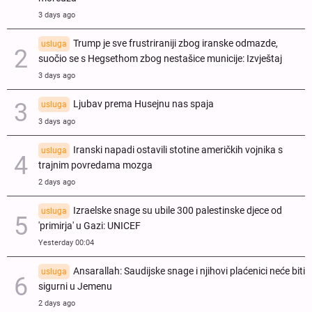
3 days ago
Trump je sve frustriraniji zbog iranske odmazde,
usluga
suočio se s Hegsethom zbog nestašice municije: Izvještaj
3 days ago
Ljubav prema Husejnu nas spaja
usluga
3 days ago
Iranski napadi ostavili stotine američkih vojnika s
usluga
trajnim povredama mozga
2 days ago
Izraelske snage su ubile 300 palestinske djece od
usluga
'primirja' u Gazi: UNICEF
Yesterday 00:04
Ansarallah: Saudijske snage i njihovi plaćenici neće biti
usluga
sigurni u Jemenu
2 days ago