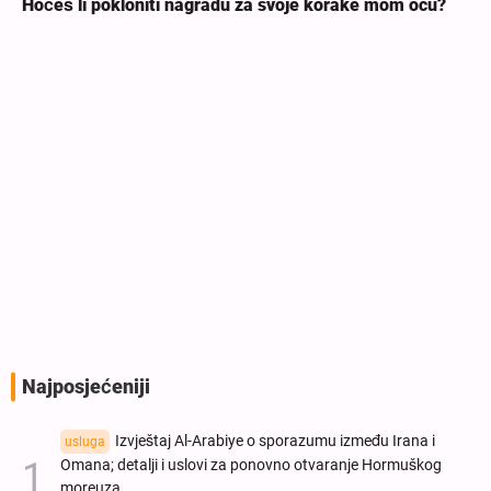
Hoćeš li pokloniti nagradu za svoje korake mom ocu?
Najposjećeniji
Izvještaj Al-Arabiye o sporazumu između Irana i
usluga
Omana; detalji i uslovi za ponovno otvaranje Hormuškog
moreuza