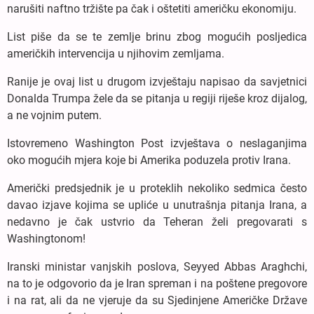
narušiti naftno tržište pa čak i oštetiti američku ekonomiju.
List piše da se te zemlje brinu zbog mogućih posljedica
američkih intervencija u njihovim zemljama.
Ranije je ovaj list u drugom izvještaju napisao da savjetnici
Donalda Trumpa žele da se pitanja u regiji riješe kroz dijalog,
a ne vojnim putem.
Istovremeno Washington Post izvještava o neslaganjima
oko mogućih mjera koje bi Amerika poduzela protiv Irana.
Američki predsjednik je u proteklih nekoliko sedmica često
davao izjave kojima se upliće u unutrašnja pitanja Irana, a
nedavno je čak ustvrio da Teheran želi pregovarati s
Washingtonom!
Iranski ministar vanjskih poslova, Seyyed Abbas Araghchi,
na to je odgovorio da je Iran spreman i na poštene pregovore
i na rat, ali da ne vjeruje da su Sjedinjene Američke Države