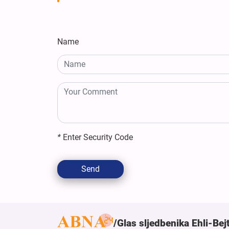
Name
*
Enter Security Code
Send
Glas sljedbenika Ehli-Bej