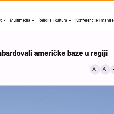
et
Multimedia
Religija i kultura
Konferencije i manife
bardovali američke baze u regiji
Sigurnost Perzijskog zalj
mora doći iznutra regije, 
izvana: zamjenik iransko
ministra vanjskih poslova