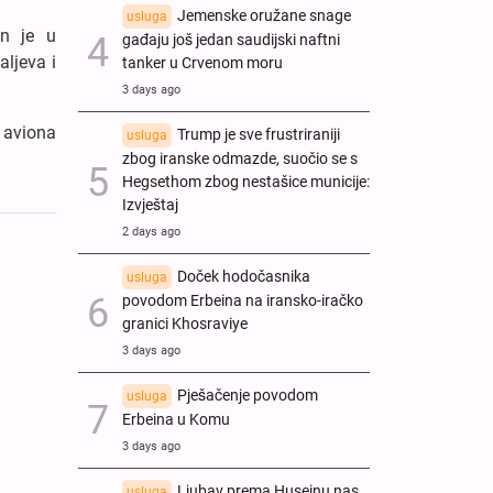
Jemenske oružane snage
usluga
an je u
gađaju još jedan saudijski naftni
aljeva i
tanker u Crvenom moru
3 days ago
a aviona
Trump je sve frustriraniji
usluga
zbog iranske odmazde, suočio se s
Hegsethom zbog nestašice municije:
Izvještaj
2 days ago
Doček hodočasnika
usluga
povodom Erbeina na iransko-iračko
granici Khosraviye
3 days ago
Pješačenje povodom
usluga
Erbeina u Komu
3 days ago
Ljubav prema Husejnu nas
usluga