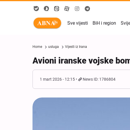
Sve vijesti
BiH i region
Svij
Home
usluga
Vijesti iz Irana
Avioni iranske vojske bom
1 mart 2026 - 12:15
News ID: 1786804