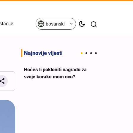
stacije
bosanski
Najnovije vijesti
Hoćeš li pokloniti nagradu za
svoje korake mom ocu?
eva
Britanski sindi
a ne
premijera da 
g
podršku ileg
izraelskom rat