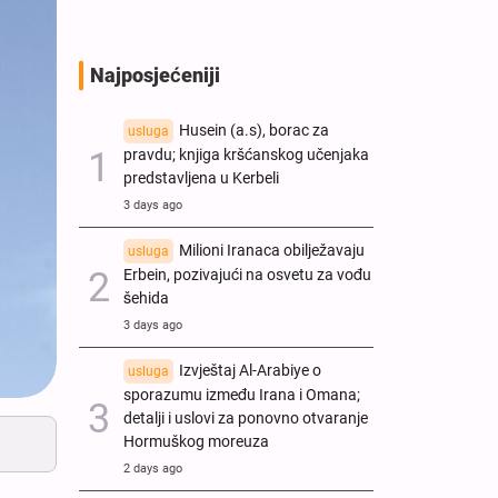
Najposjećeniji
Husein (a.s), borac za
usluga
pravdu; knjiga kršćanskog učenjaka
predstavljena u Kerbeli
3 days ago
Milioni Iranaca obilježavaju
usluga
Erbein, pozivajući na osvetu za vođu
šehida
3 days ago
Izvještaj Al-Arabiye o
usluga
sporazumu između Irana i Omana;
detalji i uslovi za ponovno otvaranje
Hormuškog moreuza
2 days ago