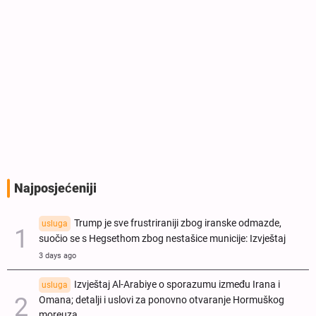
Najposjećeniji
Trump je sve frustriraniji zbog iranske odmazde,
usluga
suočio se s Hegsethom zbog nestašice municije: Izvještaj
3 days ago
Izvještaj Al-Arabiye o sporazumu između Irana i
usluga
Omana; detalji i uslovi za ponovno otvaranje Hormuškog
moreuza