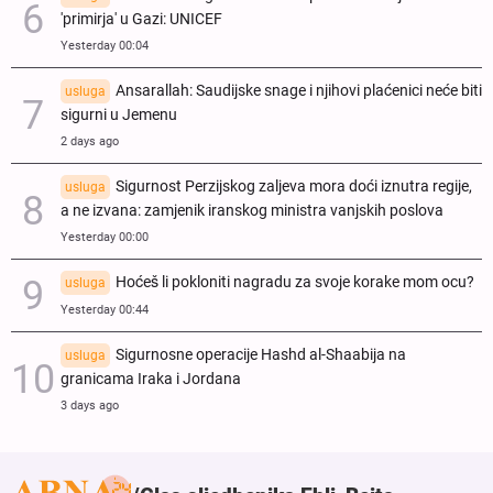
'primirja' u Gazi: UNICEF
Yesterday 00:04
Ansarallah: Saudijske snage i njihovi plaćenici neće biti
usluga
sigurni u Jemenu
2 days ago
Sigurnost Perzijskog zaljeva mora doći iznutra regije,
usluga
a ne izvana: zamjenik iranskog ministra vanjskih poslova
Yesterday 00:00
Hoćeš li pokloniti nagradu za svoje korake mom ocu?
usluga
Yesterday 00:44
Sigurnosne operacije Hashd al-Shaabija na
usluga
granicama Iraka i Jordana
3 days ago