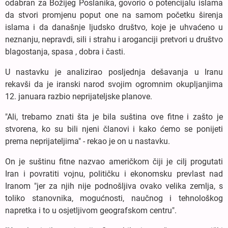
odabran za Božijeg Poslanika, govorio o potencijalu islama
da stvori promjenu poput one na samom početku širenja
islama i da današnje ljudsko društvo, koje je uhvaćeno u
neznanju, nepravdi, sili i strahu i aroganciji pretvori u društvo
blagostanja, spasa , dobra i časti.
U nastavku je analizirao posljednja dešavanja u Iranu
rekavši da je iranski narod svojim ogromnim okupljanjima
12. januara razbio neprijateljske planove.
"Ali, trebamo znati šta je bila suština ove fitne i zašto je
stvorena, ko su bili njeni članovi i kako ćemo se ponijeti
prema neprijateljima" - rekao je on u nastavku.
On je suštinu fitne nazvao američkom čiji je cilj progutati
Iran i povratiti vojnu, političku i ekonomsku prevlast nad
Iranom "jer za njih nije podnošljiva ovako velika zemlja, s
toliko stanovnika, mogućnosti, naučnog i tehnološkog
napretka i to u osjetljivom geografskom centru".