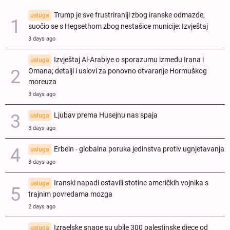
Trump je sve frustriraniji zbog iranske odmazde,
usluga
suočio se s Hegsethom zbog nestašice municije: Izvještaj
3 days ago
Izvještaj Al-Arabiye o sporazumu između Irana i
usluga
Omana; detalji i uslovi za ponovno otvaranje Hormuškog
moreuza
3 days ago
Ljubav prema Husejnu nas spaja
usluga
3 days ago
Erbein - globalna poruka jedinstva protiv ugnjetavanja
usluga
3 days ago
Iranski napadi ostavili stotine američkih vojnika s
usluga
trajnim povredama mozga
2 days ago
Izraelske snage su ubile 300 palestinske djece od
usluga