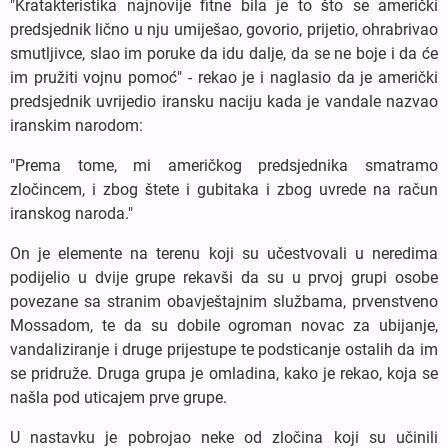
"Kratakteristika najnovije fitne bila je to što se američki
predsjednik lično u nju umiješao, govorio, prijetio, ohrabrivao
smutljivce, slao im poruke da idu dalje, da se ne boje i da će
im pružiti vojnu pomoć" - rekao je i naglasio da je američki
predsjednik uvrijedio iransku naciju kada je vandale nazvao
iranskim narodom:
"Prema tome, mi američkog predsjednika smatramo
zločincem, i zbog štete i gubitaka i zbog uvrede na račun
iranskog naroda."
On je elemente na terenu koji su učestvovali u neredima
podijelio u dvije grupe rekavši da su u prvoj grupi osobe
povezane sa stranim obavještajnim službama, prvenstveno
Mossadom, te da su dobile ogroman novac za ubijanje,
vandaliziranje i druge prijestupe te podsticanje ostalih da im
se pridruže. Druga grupa je omladina, kako je rekao, koja se
našla pod uticajem prve grupe.
U nastavku je pobrojao neke od zločina koji su učinili