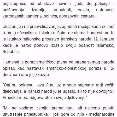
prijestupnici, od ubistava nevinih ljudi, do paljenja i
uništavanja džamija, ambulanti, vozila, autobusa,
vatrogasnih kamiona, bolnica, obrazovnih centara...
Ukazao je i na preuveličavanje zapadnih medija kada se radi
o broju učesnika u takvim uličnim nemirima i protestima te
je istakao milionsko prisustvo iranskog naroda 12. januara
kada je narod ponovo izrazio svoju odanost Islamskoj
Republici.
Hamenei je poraz američkog plana od strane samog naroda
opisao kao nastavak američko-cionističkog poraza u 12-
dnevnom ratu je je kazao:
"Oni su pokrenuli ovu fitnu uz mnoge pripreme radi većih
djelovanja, a iranski narod ju je ugasio, ali to nije dovoljno i
Amerika mora odgovarati za svoje djelovanje."
"Mi ne vodimo zemlju prema ratu, ali nećemo pustiti
unutrašnje prijestupnika, i još gore od njih - međunarodne